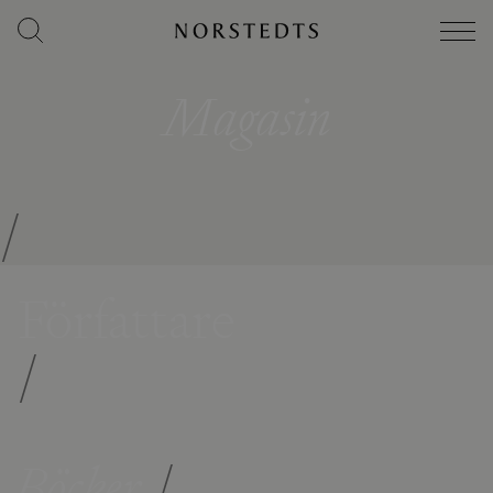
Magasin
/
Författare
/
Böcker
/