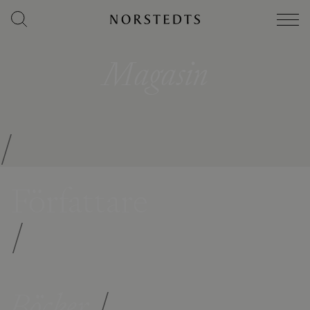
Magasin
/
Författare
/
Böcker
/