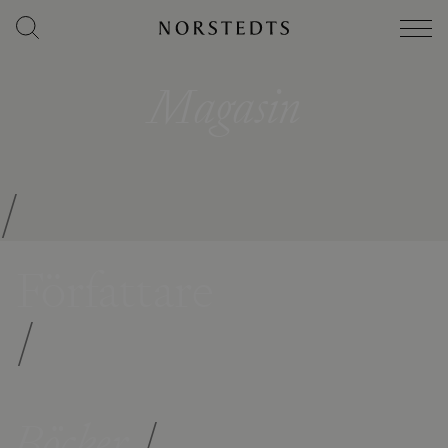
Magasin
/
Författare
/
Böcker
/