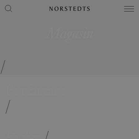
Magasin
/
Författare
/
Böcker
/