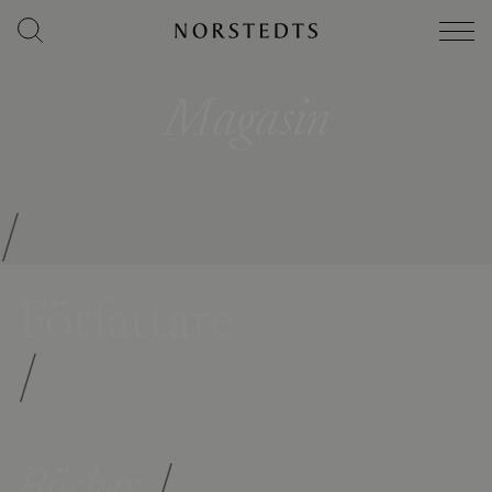
Magasin
/
Författare
/
Böcker
/