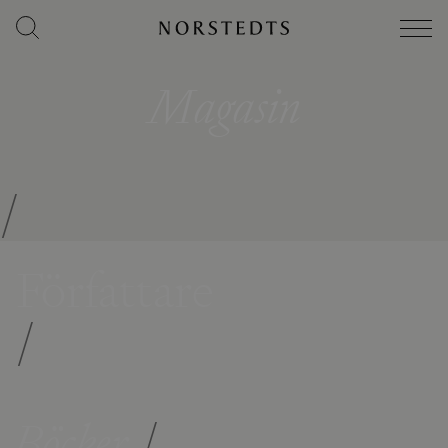
Magasin
/
Författare
/
Böcker
/