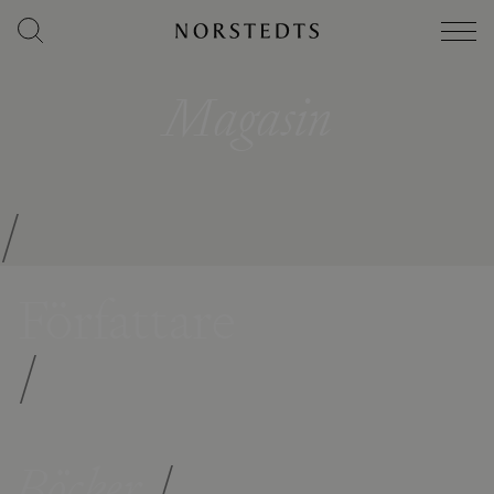
Magasin
/
Författare
/
Böcker
/