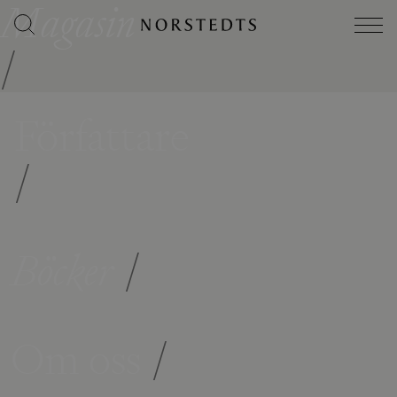
Magasin
/
Författare
/
Böcker
/
Om oss
/