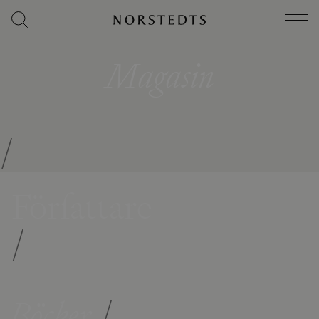
Magasin
/
Författare
/
Böcker
/