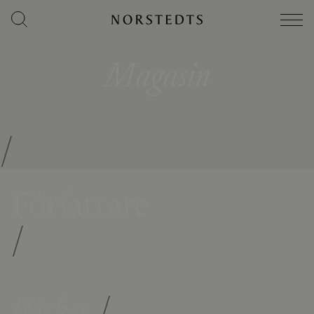
Magasin
/
Författare
/
Böcker
/