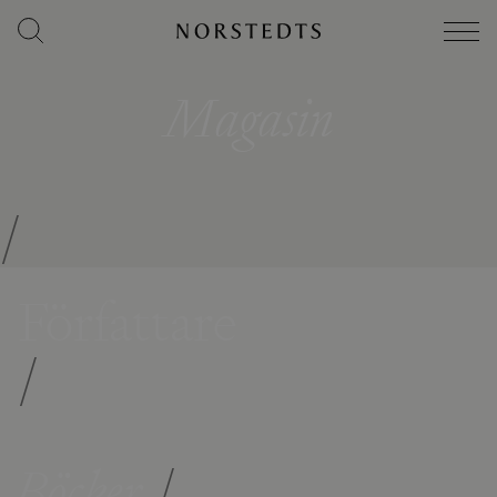
Magasin
/
Författare
/
Böcker
/