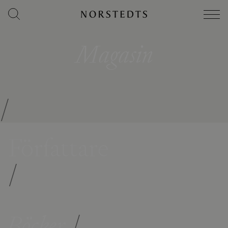
Magasin
/
Författare
/
Böcker
/