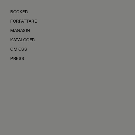
BÖCKER
FÖRFATTARE
MAGASIN
KATALOGER
OM OSS
PRESS
KONTAKTA OSS
HÅLLBARHET
MANUS