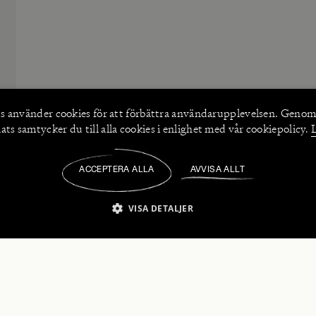
s använder
cookies
för att förbättra användarupplevelsen. Genom
ts samtycker du till alla cookies i enlighet med vår cookiepolicy.
ACCEPTERA ALLA
AVVISA ALLT
/
VISA DETALJER
IKT NÖDVÄNDIGT
PRESTANDA
INRIKTNING
FU
numerera på våra nyhetsbrev!
Strikt nödvändigt
Prestanda
Inriktning
Funktioner