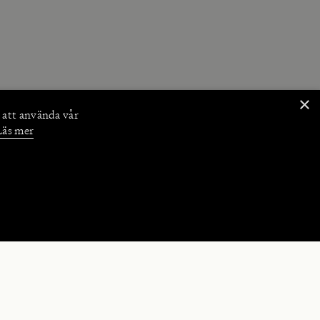
×
 att använda vår
Läs mer
NKTIONER