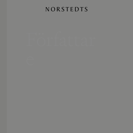
Författar
e