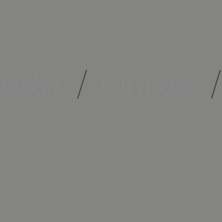
öcker
/
Om oss
/