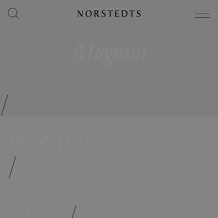
Magasin
/
Författare
/
Böcker
/