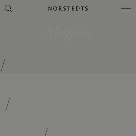
Magasin
/
Författare
/
Böcker
/