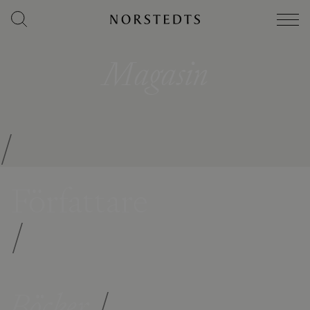
Magasin
/
Författare
/
Böcker
/