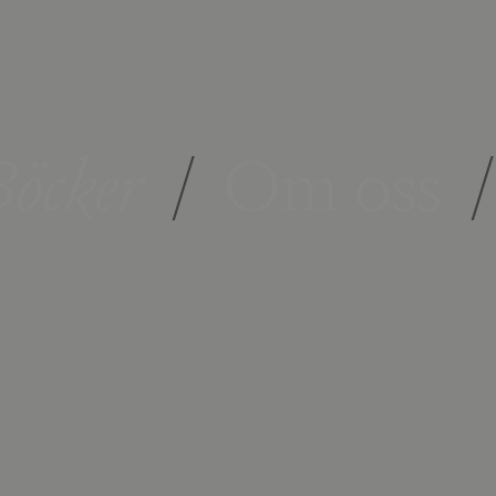
öcker
/
Om oss
/