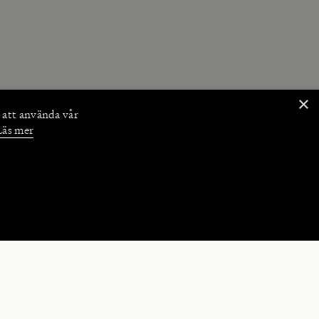
×
 att använda vår
Läs mer
NKTIONER