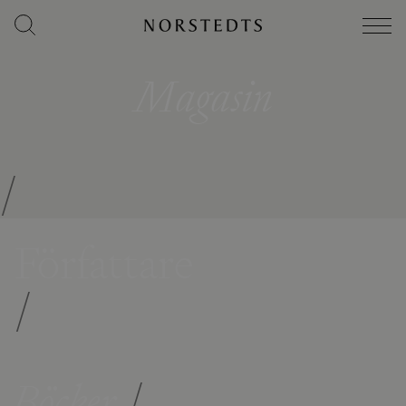
Magasin
/
Författare
/
Böcker
/