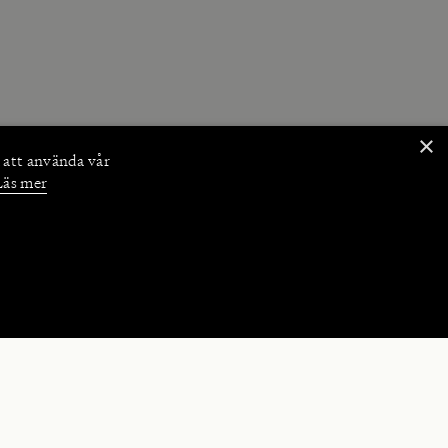
×
 att använda vår
Läs mer
NKTIONER