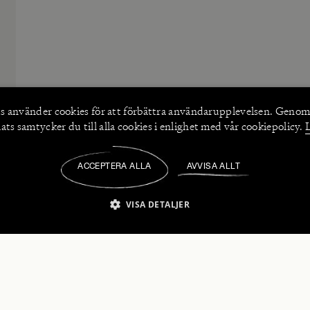
s använder
cookies
för att förbättra användarupplevelsen. Genom
ts samtycker du till alla cookies i enlighet med vår cookiepolicy.
ACCEPTERA ALLA
AVVISA ALLT
/
VISA DETALJER
IKT NÖDVÄNDIGT
PRESTANDA
INRIKTNING
FU
numerera på våra nyhetsbrev!
Strikt nödvändigt
Prestanda
Inriktning
Funktioner