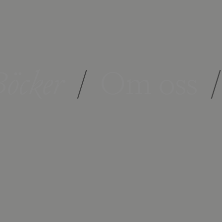
öcker
/
Om oss
/