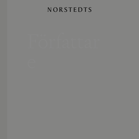
Författar
e