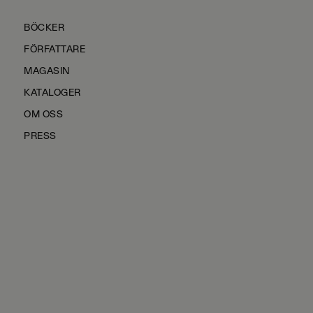
BÖCKER
FÖRFATTARE
MAGASIN
KATALOGER
OM OSS
PRESS
KONTAKTA OSS
HÅLLBARHET
MANUS