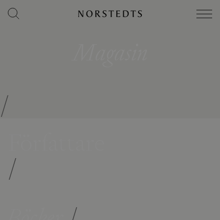
Magasin
/
Författare
/
Böcker
/