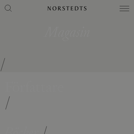
Magasin
/
Författare
/
Böcker
/