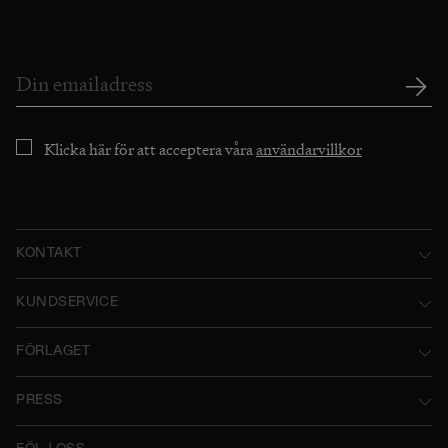
Klicka här för att acceptera våra
användarvillkor
KONTAKT
Norstedts Förlagsgrupp AB
KUNDSERVICE
P.O. Box 2052
Kontakta oss
FÖRLAGET
SE-103 12 Stockholm, Sweden
Användarvillkor
Norstedts historia
Besöksadress: Tryckerigatan 4
PRESS
Integritetspolicy
Norstedts Förlagsgrupp
Kataloger
Org.nr: 556045-7748