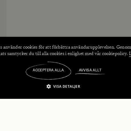
s använder
cookies
för att förbättra användarupplevelsen. Genom
ts samtycker du till alla cookies i enlighet med vår cookiepolicy.
ACCEPTERA ALLA
AVVISA ALLT
/
VISA DETALJER
IKT NÖDVÄNDIGT
PRESTANDA
INRIKTNING
FU
numerera på våra nyhetsbrev!
Strikt nödvändigt
Prestanda
Inriktning
Funktioner