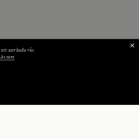
×
 att använda vår
Läs mer
NKTIONER