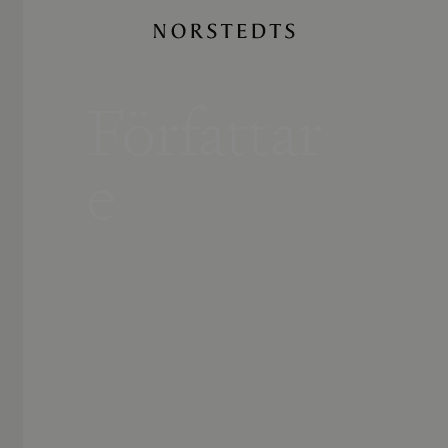
Författar
e