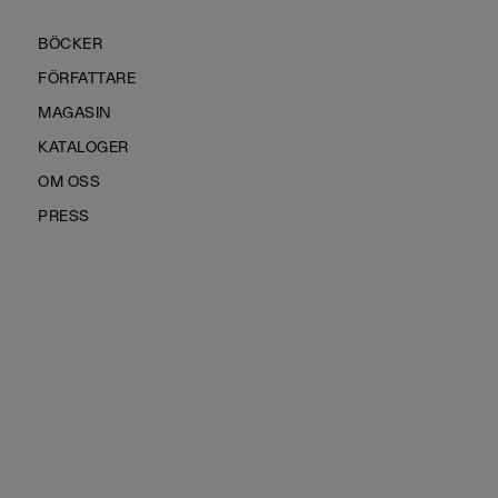
BÖCKER
FÖRFATTARE
MAGASIN
KATALOGER
OM OSS
PRESS
KONTAKTA OSS
HÅLLBARHET
MANUS