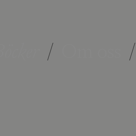
öcker
/
Om oss
/