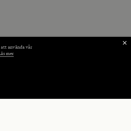
×
 att använda vår
Läs mer
NKTIONER