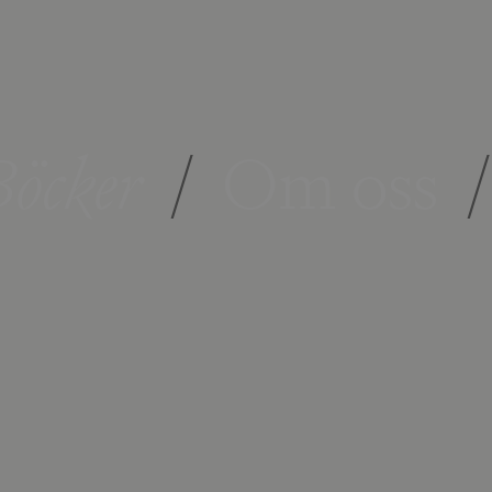
öcker
/
Om oss
/