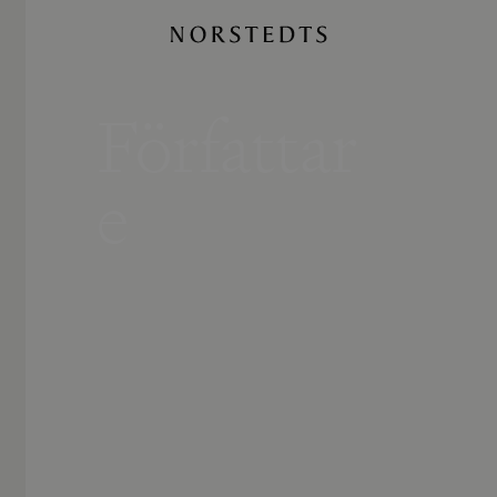
Författar
e