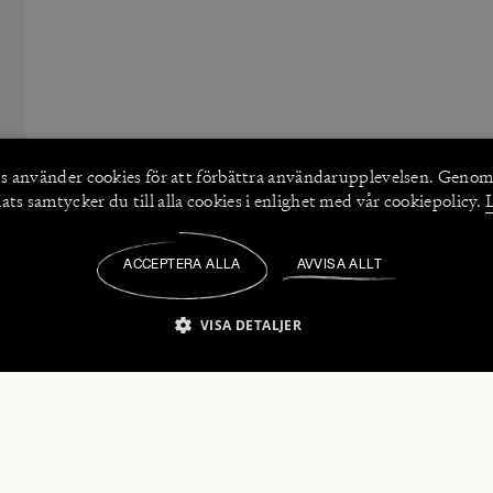
s använder
cookies
för att förbättra användarupplevelsen. Genom
ts samtycker du till alla cookies i enlighet med vår cookiepolicy.
ACCEPTERA ALLA
AVVISA ALLT
/
VISA DETALJER
IKT NÖDVÄNDIGT
PRESTANDA
INRIKTNING
FU
numerera på våra nyhetsbrev!
Strikt nödvändigt
Prestanda
Inriktning
Funktioner