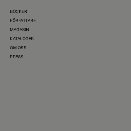
BÖCKER
FÖRFATTARE
MAGASIN
KATALOGER
OM OSS
PRESS
KONTAKTA OSS
HÅLLBARHET
MANUS