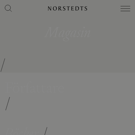
Magasin
/
Författare
/
Böcker
/