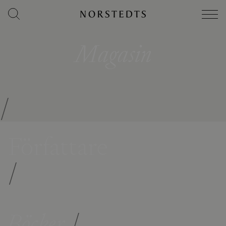
Magasin
/
Författare
/
Böcker
/