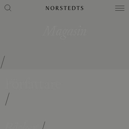
Magasin
/
Författare
/
Böcker
/