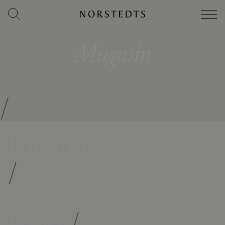
Magasin
/
Författare
/
Böcker
/