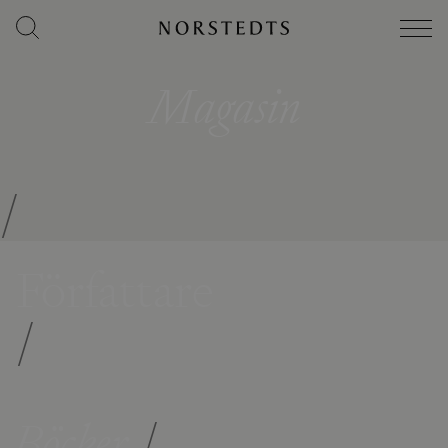
Magasin
/
Författare
/
Böcker
/