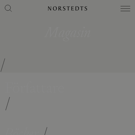
Magasin
/
Författare
/
Böcker
/