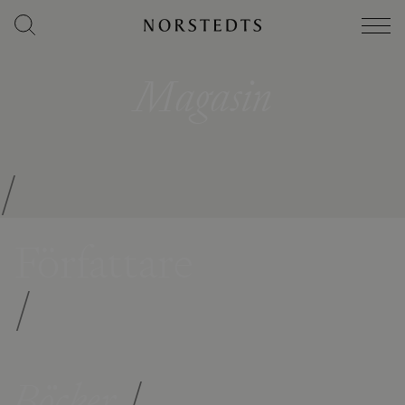
Magasin
/
Författare
/
Böcker
/