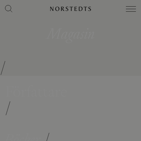
Magasin
/
Författare
/
Böcker
/