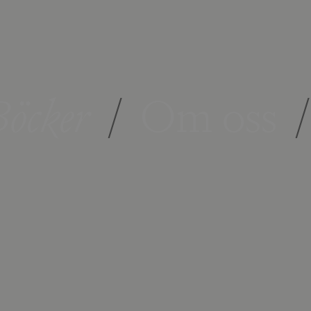
öcker
/
Om oss
/