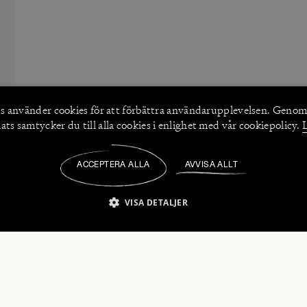
s använder
cookies
för att förbättra användarupplevelsen. Genom
ts samtycker du till alla cookies i enlighet med vår cookiepolicy.
ACCEPTERA ALLA
AVVISA ALLT
/
VISA DETALJER
IKT NÖDVÄNDIGT
PRESTANDA
INRIKTNING
FU
numerera på våra nyhetsbrev!
Strikt nödvändigt
Prestanda
Inriktning
Funktioner