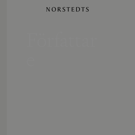
Författar
e