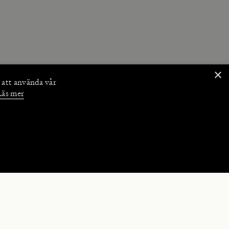
×
 att använda vår
Läs mer
NKTIONER