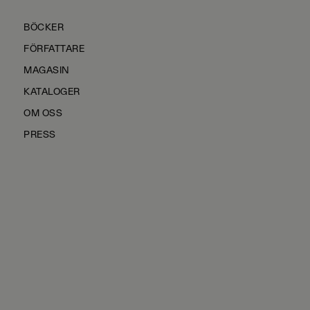
BÖCKER
FÖRFATTARE
MAGASIN
KATALOGER
OM OSS
PRESS
KONTAKTA OSS
HÅLLBARHET
MANUS