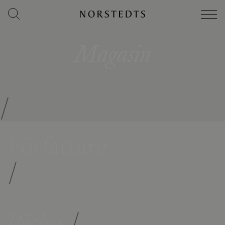
Magasin
/
Författare
/
Böcker
/