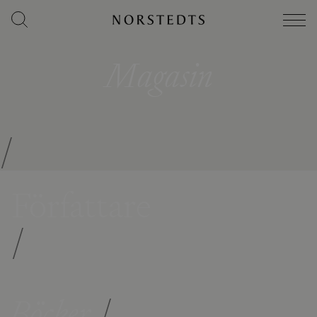
Magasin
/
Författare
/
Böcker
/