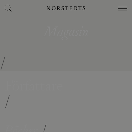
Magasin
/
Författare
/
Böcker
/