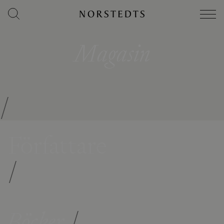
Magasin
/
Författare
/
Böcker
/