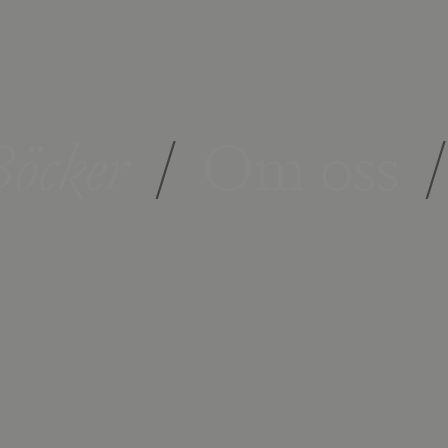
öcker
/
Om oss
/