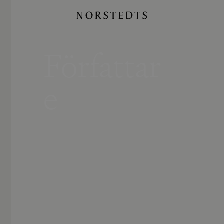
Författar
e