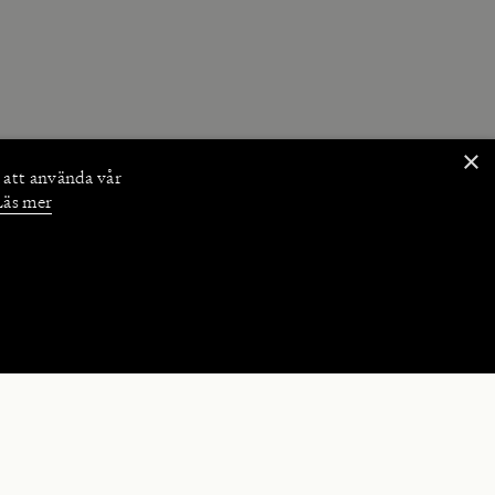
×
 att använda vår
Läs mer
NKTIONER