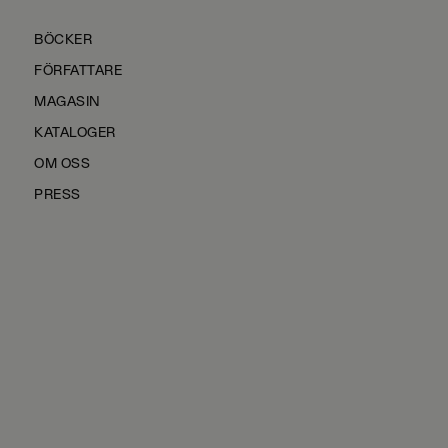
BÖCKER
FÖRFATTARE
MAGASIN
KATALOGER
OM OSS
PRESS
KONTAKTA OSS
HÅLLBARHET
MANUS