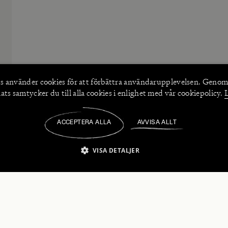
s använder
cookies
för att förbättra användarupplevelsen. Genom
ts samtycker du till alla cookies i enlighet med vår cookiepolicy.
ACCEPTERA ALLA
AVVISA ALLT
/
VISA DETALJER
IKT NÖDVÄNDIGT
PRESTANDA
INRIKTNING
FU
numerera på våra nyhetsbrev!
Strikt nödvändigt
Prestanda
Inriktning
Funktioner