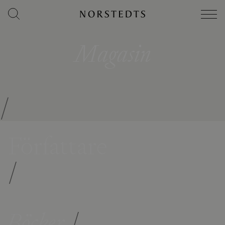
Magasin
/
Författare
/
Böcker
/