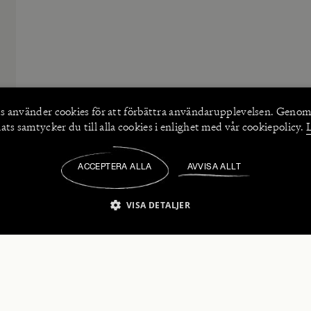
s använder
cookies
för att förbättra användarupplevelsen. Genom
ts samtycker du till alla cookies i enlighet med vår cookiepolicy.
ACCEPTERA ALLA
AVVISA ALLT
/
VISA DETALJER
IKT NÖDVÄNDIGT
PRESTANDA
INRIKTNING
FU
numerera på våra nyhetsbrev!
Strikt nödvändigt
Prestanda
Inriktning
Funktioner