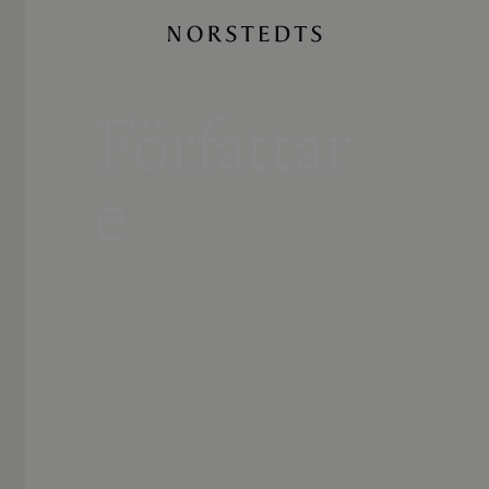
Författar
e