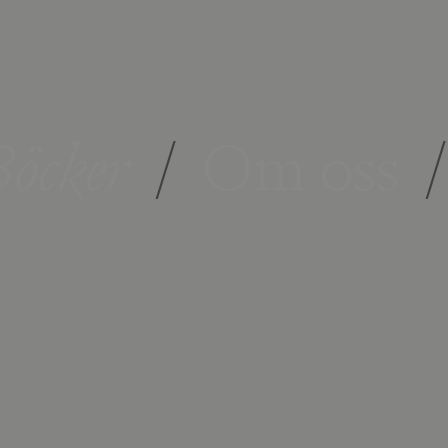
öcker
/
Om oss
/