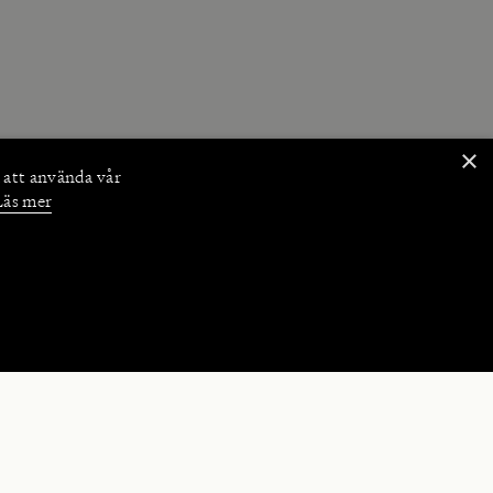
×
 att använda vår
Läs mer
NKTIONER