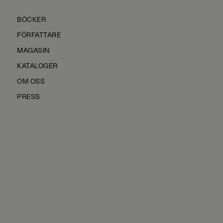
BÖCKER
FÖRFATTARE
MAGASIN
KATALOGER
OM OSS
PRESS
KONTAKTA OSS
HÅLLBARHET
MANUS