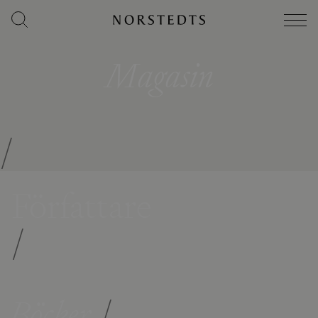
Magasin
/
Författare
/
Böcker
/