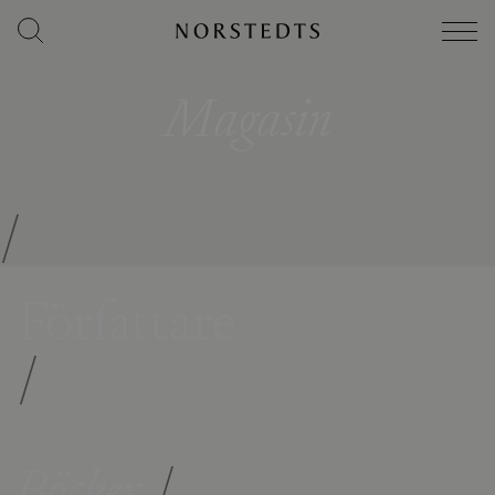
Magasin
/
Författare
/
Böcker
/