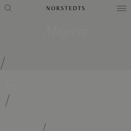
Magasin
/
Författare
/
Böcker
/