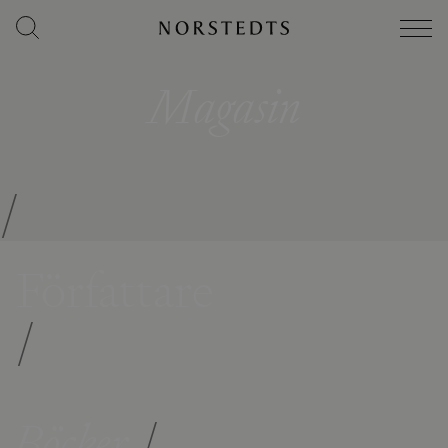
Magasin
/
Författare
/
Böcker
/