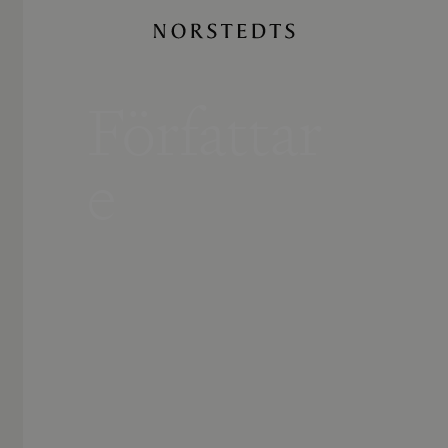
Författar
e