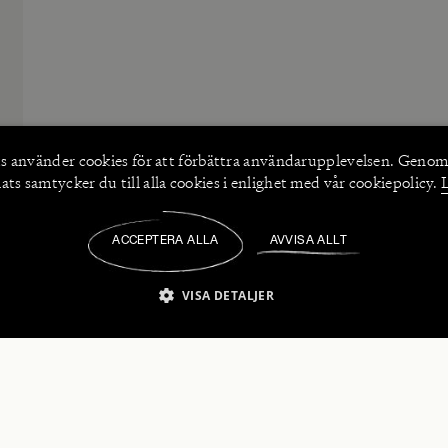
s använder
cookies
för att förbättra användarupplevelsen. Genom
ts samtycker du till alla cookies i enlighet med vår cookiepolicy.
ACCEPTERA ALLA
AVVISA ALLT
/
VISA DETALJER
IKT NÖDVÄNDIGT
PRESTANDA
INRIKTNING
FU
numerera på våra nyhetsbrev!
Strikt nödvändigt
Prestanda
Inriktning
Funktioner