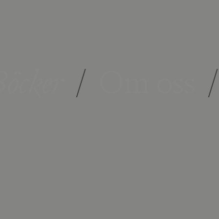
öcker
/
Om oss
/