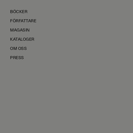
BÖCKER
FÖRFATTARE
MAGASIN
KATALOGER
OM OSS
PRESS
KONTAKTA OSS
HÅLLBARHET
MANUS