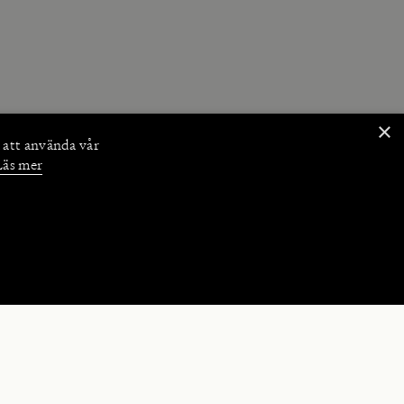
×
 att använda vår
Läs mer
NKTIONER