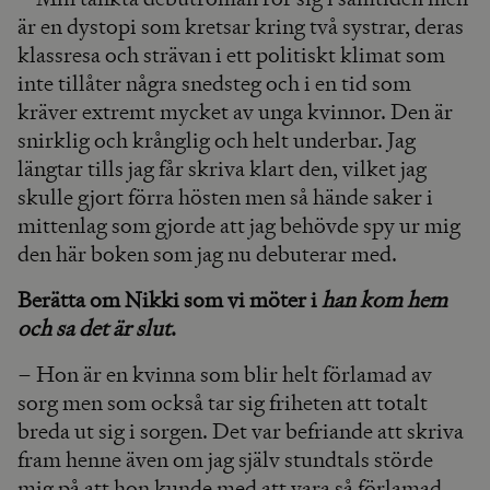
är en dystopi som kretsar kring två systrar, deras
klassresa och strävan i ett politiskt klimat som
inte tillåter några snedsteg och i en tid som
kräver extremt mycket av unga kvinnor. Den är
snirklig och krånglig och helt underbar. Jag
längtar tills jag får skriva klart den, vilket jag
skulle gjort förra hösten men så hände saker i
mittenlag som gjorde att jag behövde spy ur mig
den här boken som jag nu debuterar med.
Berätta om Nikki som vi möter i
han kom hem
och sa det är slut
.
– Hon är en kvinna som blir helt förlamad av
sorg men som också tar sig friheten att totalt
breda ut sig i sorgen. Det var befriande att skriva
fram henne även om jag själv stundtals störde
mig på att hon kunde med att vara så förlamad