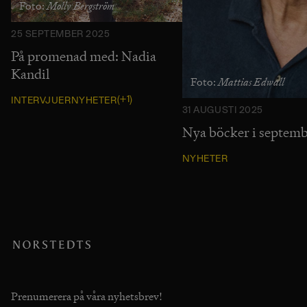
Molly Bergström
Foto:
25 SEPTEMBER 2025
På promenad med: Nadia
Kandil
Mattias Edwall
Foto:
(+1)
INTERVJUER
NYHETER
31 AUGUSTI 2025
Nya böcker i septem
NYHETER
Prenumerera på våra nyhetsbrev!