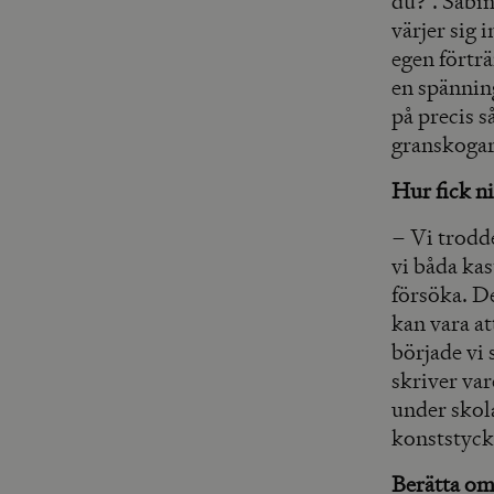
du?”. Sabin
värjer sig 
egen förträ
en spännin
på precis s
granskogar
Hur fick ni
– Vi trodde
vi båda ka
försöka. De
kan vara at
började vi 
skriver va
under skola
konststycke
Berätta o