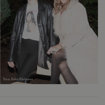
Foto
:
Robin Rådenman