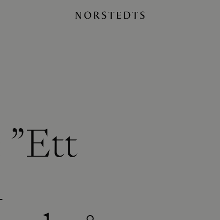
 ”Ett
n