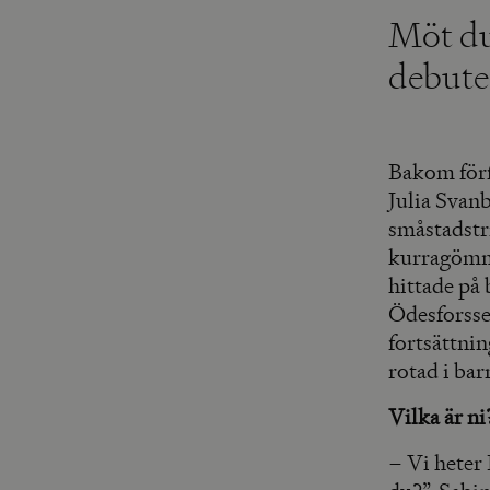
Möt du
debute
Bakom förf
Julia Svanb
småstadstri
kurragömma
hittade på
Ödesforss
fortsättni
rotad i ba
Vilka är ni
– Vi heter