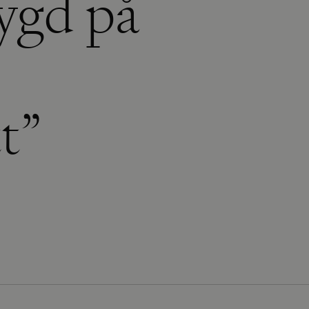
ygd på
t”