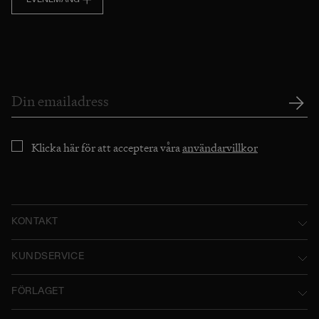
EVENEMANG
Klicka här för att acceptera våra
användarvillkor
KONTAKT
Norstedts Förlagsgrupp AB
KUNDSERVICE
P.O. Box 2052
Kontakta oss
FÖRLAGET
SE-103 12 Stockholm, Sweden
Användarvillkor
Norstedts historia