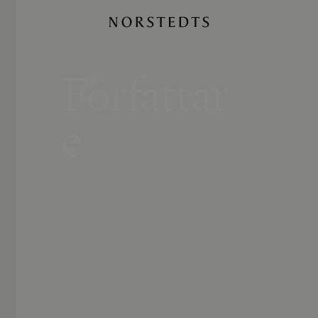
Författar
e