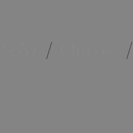
öcker
/
Om oss
/