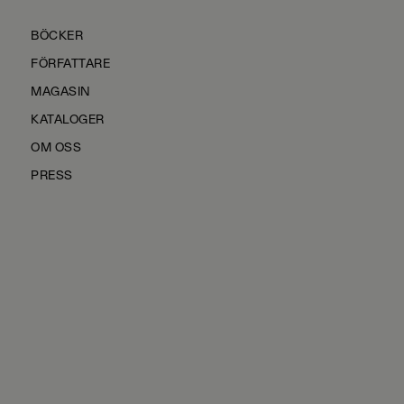
BÖCKER
FÖRFATTARE
MAGASIN
KATALOGER
OM OSS
PRESS
KONTAKTA OSS
HÅLLBARHET
MANUS