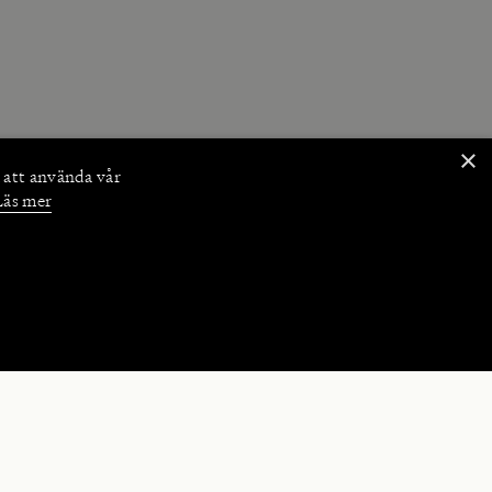
×
 att använda vår
Läs mer
NKTIONER