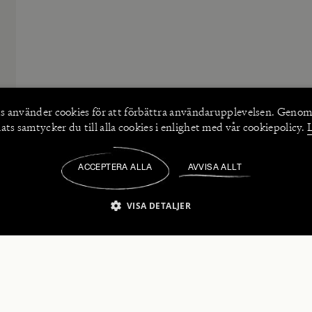
s använder
cookies
för att förbättra användarupplevelsen. Genom
ts samtycker du till alla cookies i enlighet med vår cookiepolicy.
ACCEPTERA ALLA
AVVISA ALLT
/
VISA DETALJER
IKT NÖDVÄNDIGT
PRESTANDA
INRIKTNING
FU
numerera på våra nyhetsbrev!
Strikt nödvändigt
Prestanda
Inriktning
Funktioner