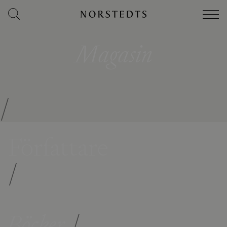
Magasin
/
Författare
/
Böcker
/